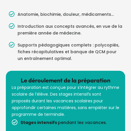
Anatomie, biochimie, douleur, médicaments…
Introduction aux concepts avancés, en vue de la
première année de médecine.
Supports pédagogiques complets : polycopiés,
fiches récapitulatives et banque de QCM pour
un entraînement optimal.
Le déroulement de la préparation
La préparation est conçue pour s’intégrer au rythme
scolaire de l’élève. Des stages intensifs sont
proposés durant les vacances scolaires pour
approfondir certaines matières, sans empiéter sur le
programme de terminale.
Stages intensifs
pendant les vacances.