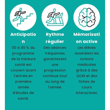
Anticipatio
Rythme
Mémorisati
n
régulier
on active
30 à 40 % du
Des séances
Les élèves
programme
fréquentes
assimilent les
de la mineure
garantissent
notions
santé est
une
médicales
couvert avant
progression
grâce à des
l’entrée en
continue tout
QCM et des
première
au long de
fiches de
année
l’année.
cours
d’études de
interactives.
santé.