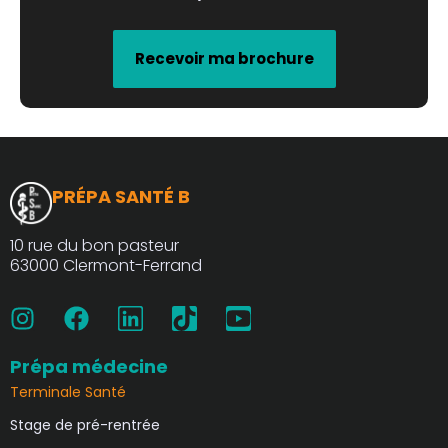
Recevoir ma brochure
PRÉPA SANTÉ B
10 rue du bon pasteur
63000 Clermont-Ferrand
I
F
L
T
Y
n
a
i
i
o
s
c
n
k
u
t
e
k
t
t
Prépa médecine
a
b
e
o
u
Terminale Santé
g
o
d
k
b
Stage de pré-rentrée
r
o
i
e