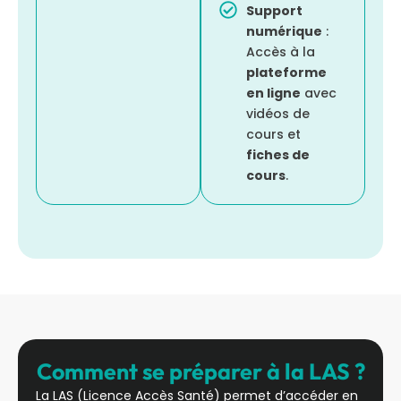
Support
numérique
:
Accès à la
plateforme
en ligne
avec
vidéos de
cours et
fiches de
cours
.
Comment se préparer à la LAS ?
La LAS (Licence Accès Santé) permet d’accéder en