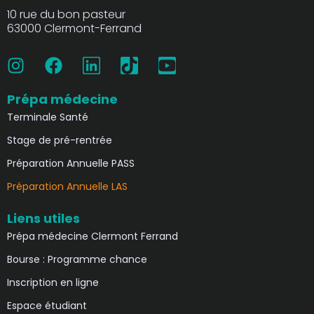
10 rue du bon pasteur
63000 Clermont-Ferrand
I
F
L
T
Y
n
a
i
i
o
s
c
n
k
u
t
e
k
t
t
Prépa médecine
a
b
e
o
u
Terminale Santé
g
o
d
k
b
Stage de pré-rentrée
r
o
i
e
Préparation Annuelle PASS
a
k
n
m
Préparation Annuelle LAS
Liens utiles
Prépa médecine Clermont Ferrand
Bourse : Programme chance
Inscription en ligne
Espace étudiant