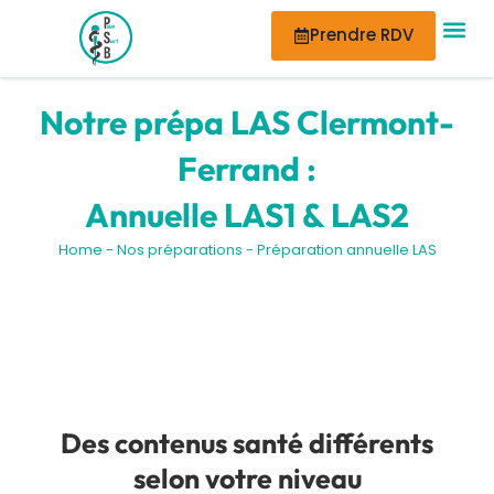
Aller
Prendre RDV
au
contenu
Notre prépa LAS Clermont-
Ferrand :
Annuelle LAS1 & LAS2
Home
-
Nos préparations
-
Préparation annuelle LAS
Préparation LAS1 & LAS2 : un même
objectif, la 2e année MMOP
Des contenus santé différents
selon votre niveau